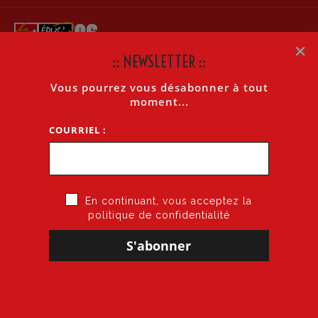
×
:: NEWSLETTER ::
Vous pourrez vous désabonner à tout
GUIDE STAGIAIRES INSPE 2025-2026
moment...
COURRIEL :
Accueil
»
Guide Stagiaires INSPE 2025-2026
En continuant, vous acceptez la
politique de confidentialité
17 juin 2025
par
CGT·Educ 06
dans
PFSE-INSPE
GUIDE STAGIAIRES INSPE 2025-2026
Télécharger le Guide Stagiaires INSPE 2025-2026