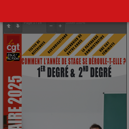
Le lire ci-dessous
Page
1
/
16
Zoom
100%