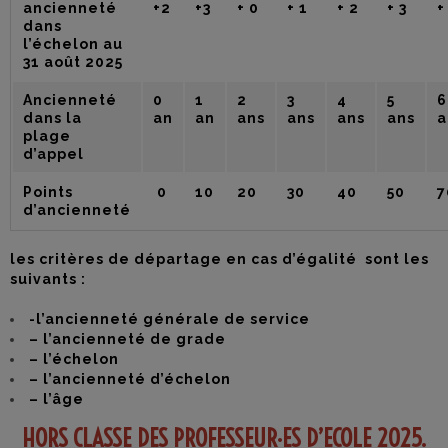
ancienneté
+2
+3
+ 0
+ 1
+ 2
+ 3
+
dans
l’échelon au
31 août 2025
Ancienneté
0
1
2
3
4
5
6
dans la
an
an
ans
ans
ans
ans
a
plage
d’appel
Points
0
10
20
30
40
50
7
d’ancienneté
les critères de départage en cas d’égalité sont les
suivants :
-l’ancienneté générale de service
– l’ancienneté de grade
– l’échelon
– l’ancienneté d’échelon
– l’âge
HORS CLASSE DES PROFESSEUR·ES D’ECOLE 2025.