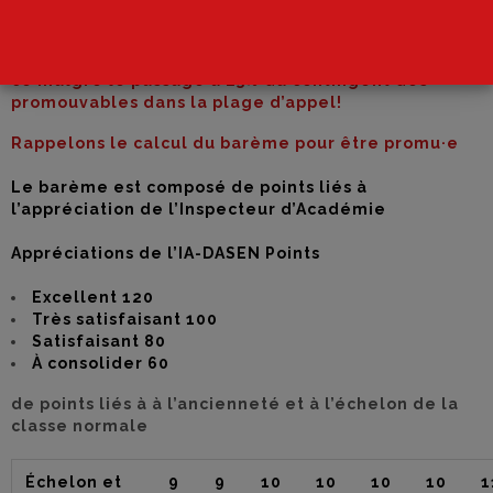
564 seront promu·es contre 601 en 2024
soit une
baisse de plus de 6,17% après celle de l’an passé! Et
ce malgré le passage à 23% du contingent des
promouvables dans la plage d’appel!
Rappelons le calcul du barème pour être promu·e
Le barème est composé de points liés à
l’appréciation de l’Inspecteur d’Académie
Appréciations de l’IA-DASEN Points
Excellent 120
Très satisfaisant 100
Satisfaisant 80
À consolider 60
de points liés à à l’ancienneté et à l’échelon de la
classe normale
Échelon et
9
9
10
10
10
10
1