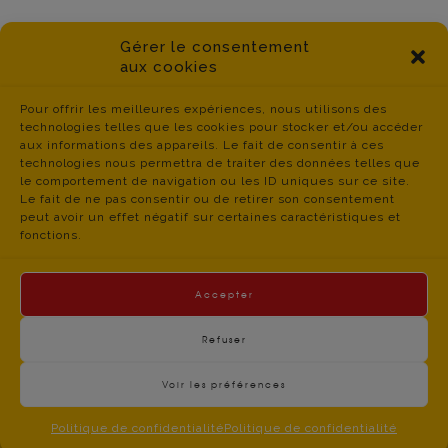
Gérer le consentement
aux cookies
Pour offrir les meilleures expériences, nous utilisons des
technologies telles que les cookies pour stocker et/ou accéder
aux informations des appareils. Le fait de consentir à ces
technologies nous permettra de traiter des données telles que
le comportement de navigation ou les ID uniques sur ce site.
Le fait de ne pas consentir ou de retirer son consentement
peut avoir un effet négatif sur certaines caractéristiques et
fonctions.
Accepter
Refuser
Voir les préférences
contact du
Politique de Confidentialité
- © CGT Educ 06 -
CGT Educ’Action 06 – 34 boulevard Jean JAURES –
Politique de confidentialité
Politique de confidentialité
06300 NICE