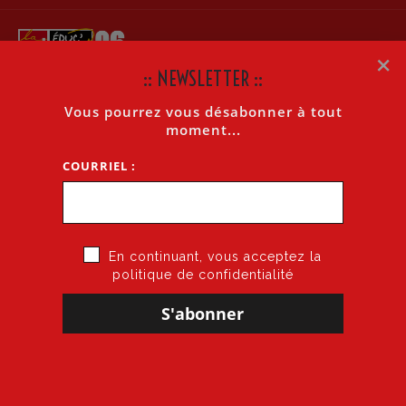
×
:: NEWSLETTER ::
Vous pourrez vous désabonner à tout
HORS CLASSE 2025
moment...
COURRIEL :
Accueil
»
Hors Classe 2025
En continuant, vous acceptez la
politique de confidentialité
24 juin 2025
par
CGT·Educ 06
dans
Salaires
HORS-CLASSE 2025
Ca approche… Nous connaissons le contingent
Académique (Var et Alpes Maritimes) des futur·es
promu·es: