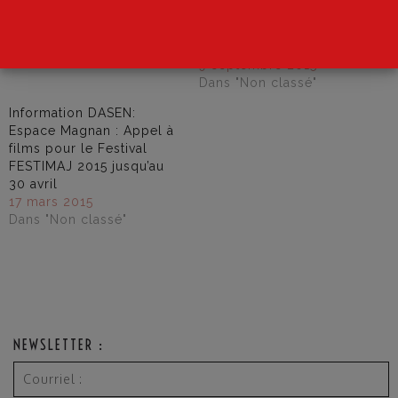
18 mars 2015
scolaires : Un Festival
Dans "Cogitons"
c’est trop court ! (9-16
octobre 2015)
9 septembre 2015
Dans "Non classé"
Information DASEN:
Espace Magnan : Appel à
films pour le Festival
FESTIMAJ 2015 jusqu’au
30 avril
17 mars 2015
Dans "Non classé"
NEWSLETTER :