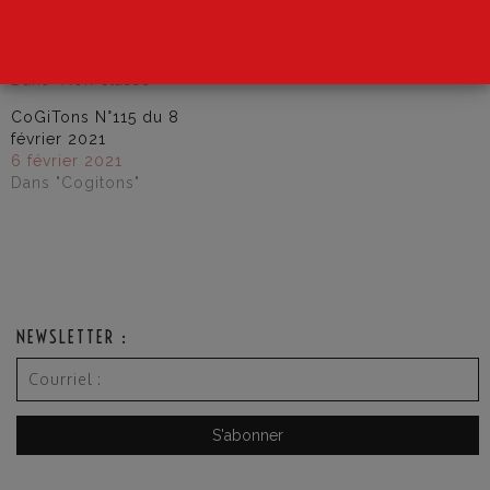
“Comment j’ai détesté les
10 février 2021
maths”
Dans "Cogitons"
13 février 2015
Dans "Non classé"
CoGiTons N°115 du 8
février 2021
6 février 2021
Dans "Cogitons"
NEWSLETTER :