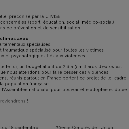
lle, préconisé par la CIIVISE
 concerné·es (sport, éducation, social, médico-social)
ons de prévention et de sensibilisation.
ictimes avec
partementaux spécialisés
 traumatique spécialisé pour toutes les victimes
x et psychologiques liés aux violences.
le loi, un budget allant de 2,6 à 3 milliards d’euros est
que nous attendons pour faire cesser ces violences.
ens, réunis partout en France portent ce projet de loi cadre
la population française.
 de l’Assemblée nationale, pour pouvoir être adoptée et dotée
reviendrons !
s du 18 septembre
70eme Congrès de l’Union