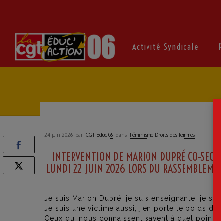
Activité Syndicale
24 juin 2026
par
CGT·Educ 06
dans
Féminisme Droits des femmes
INTERVENTION DE MARION DUPRÉ CO-SECRÉ
LUNDI 22 JUIN 2026 LORS DU RASSEMBLEME
Je suis Marion Dupré, je suis enseignante, je s
Je suis une victime aussi, j’en porte le poids de
Ceux qui nous connaissent savent à quel point la