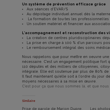
Un système de prévention efficace grâce
Aux séances d’EVAR/S
Au dépistage individuel annuel dès la materne
La formation de tou·tes les professionnel·les
Un soutien matériel et financier aux associati
L’accompagnement et reconstruction des v
La création de centres pluridisciplinaires dé
La prise en charge à 100 % d’un parcours post
Le remboursement intégral des soins médicau
Nous rappelons que pour mettre en oeuvre une tel
nécessaire. C’est un engagement politique fort 
110 députés et des milliers de citoyennes, citoy
intégrale. Elle est soutenue par plus de 80% de 
Il faut maintenant qu’elle soit à l’ordre du jour
moyens nécessaires à sa mise en œuvre.
C’est pour ça que nous sommes là, et que nous 
Similaire
Prise de parole de Marion Dupre,
Les photo