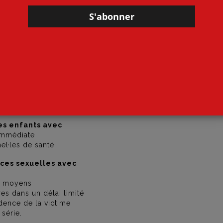
qui nous animent.
 enfantiste pour la loi cadre intégrale depuis sa création. Ell
organisations nationales pour élaborer ce projet de loi et lut
es de la petite enfance, de l’éducation, de la justice, de la
. Autant de citoyennes et de citoyens démunis, spectateurs
s, afin que chaque adulte responsable ait les moyens d’agir q
demandons :
inalité en ligne
 des signalements
des enfants avec
immédiate
el·les de santé
nces sexuelles avec
de moyens
es dans un délai limité
idence de la victime
 série.