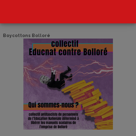
Nous soutenons et relayons la campagne
«
É
duc Nat
contre Bolloré » visant à
organiser le boycott des
éditions du groupe Hachette.
Boycottons Bolloré