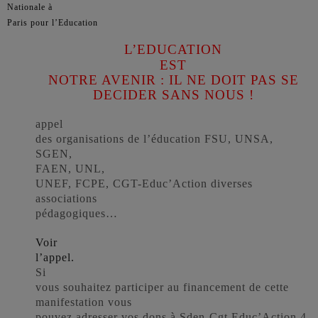
Nationale à
Paris pour l’Education
L’EDUCATION
EST
NOTRE AVENIR : IL NE DOIT PAS SE
DECIDER SANS NOUS !
appel
des organisations de l’éducation FSU, UNSA,
SGEN,
FAEN, UNL,
UNEF, FCPE, CGT-Educ’Action diverses
associations
pédagogiques…
Voir
l’appel.
Si
vous souhaitez participer au financement de cette
manifestation vous
pouvez adresser vos dons à Sden-Cgt Educ’Action 4