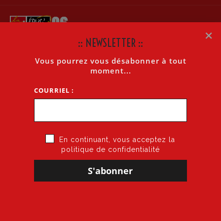
×
:: NEWSLETTER ::
Vous pourrez vous désabonner à tout
LA LETTRE INTERNET 2008-2009 N°8 13/9/08
moment...
COURRIEL :
Accueil
»
La Lettre Internet 2008-2009 n°8 13/9/08
En continuant, vous acceptez la
politique de confidentialité
14 septembre 2008
par
CGT·Educ 06
dans
Cogitons