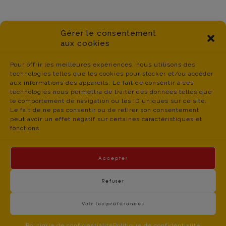
Gérer le consentement
aux cookies
Pour offrir les meilleures expériences, nous utilisons des
technologies telles que les cookies pour stocker et/ou accéder
aux informations des appareils. Le fait de consentir à ces
technologies nous permettra de traiter des données telles que
le comportement de navigation ou les ID uniques sur ce site.
Le fait de ne pas consentir ou de retirer son consentement
peut avoir un effet négatif sur certaines caractéristiques et
fonctions.
Accepter
Refuser
Voir les préférences
contact du
Politique de Confidentialité
- © CGT Educ 06 -
CGT Educ’Action 06 – 34 boulevard Jean JAURES –
Politique de confidentialité
Politique de confidentialité