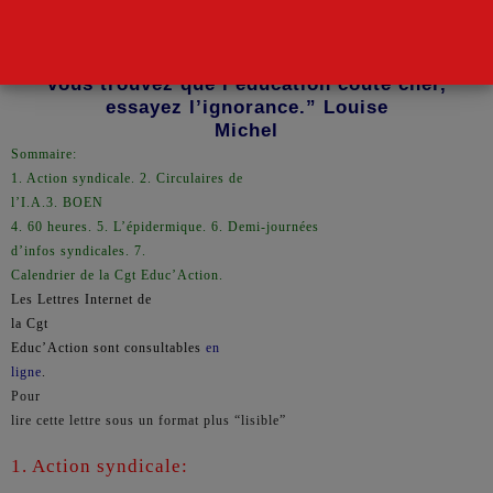
“Si
vous trouvez que l’éducation coûte cher,
essayez l’ignorance.” Louise
Michel
Sommaire:
1. Action syndicale. 2.
Circulaires de
l’I.A.
3. BOEN
4. 60 heures. 5. L’épidermique. 6. Demi-journées
d’infos syndicales. 7.
Calendrier de la Cgt Educ’Action.
Les Lettres Internet de
la Cgt
Educ’Action sont consultables
en
ligne
.
Pour
lire cette lettre sous un format plus “lisible”
1. Action syndicale: