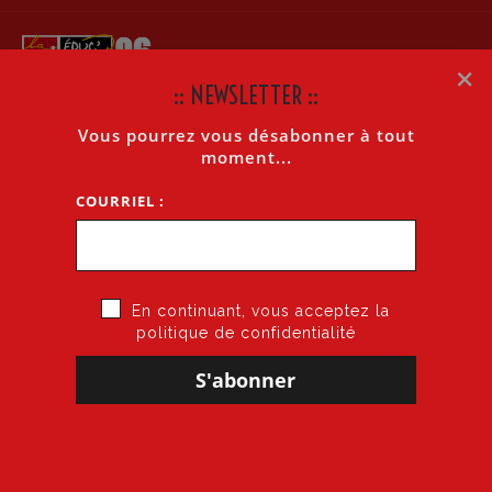
×
:: NEWSLETTER ::
Vous pourrez vous désabonner à tout
LA LETTRE INTERNET N°329 DU 17 FÉVRIER 2011
moment...
COURRIEL :
Accueil
»
La lettre Internet n°329 du 17 février 2011
En continuant, vous acceptez la
politique de confidentialité
19 février 2011
par
CGT·Educ 06
dans
Cogitons