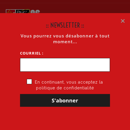
×
:: NEWSLETTER ::
Vous pourrez vous désabonner à tout
LA LETTRE INTERNET N°12 DU 21/09/08
moment...
COURRIEL :
Accueil
»
La Lettre Internet n°12 du 21/09/08
En continuant, vous acceptez la
politique de confidentialité
21 septembre 2008
par
CGT·Educ 06
dans
Cogitons