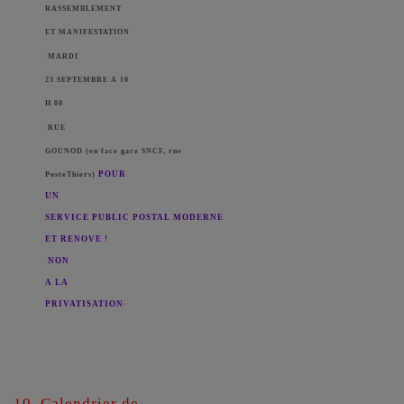
RASSEMBLEMENT
ET MANIFESTATION
MARDI
23 SEPTEMBRE A 10
H 00
RUE
GOUNOD (en face gare SNCF, rue
POUR
PosteThiers)
UN
SERVICE PUBLIC POSTAL MODERNE
ET RENOVE !
NON
A LA
PRIVATISATION
!
10. Calendrier de