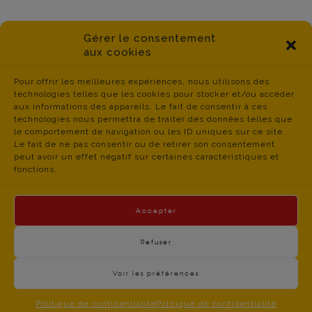
Gérer le consentement
aux cookies
Pour offrir les meilleures expériences, nous utilisons des
technologies telles que les cookies pour stocker et/ou accéder
aux informations des appareils. Le fait de consentir à ces
technologies nous permettra de traiter des données telles que
le comportement de navigation ou les ID uniques sur ce site.
Le fait de ne pas consentir ou de retirer son consentement
peut avoir un effet négatif sur certaines caractéristiques et
fonctions.
Accepter
Refuser
Voir les préférences
contact du
Politique de Confidentialité
- © CGT Educ 06 -
CGT Educ’Action 06 – 34 boulevard Jean JAURES –
Politique de confidentialité
Politique de confidentialité
06300 NICE