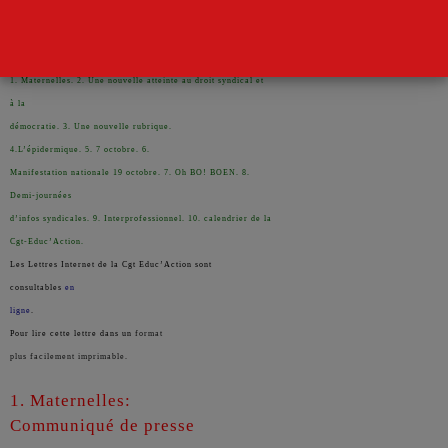
Sommaire:
1. Maternelles. 2. Une nouvelle atteinte au droit syndical et
à la
démocratie. 3. Une nouvelle rubrique.
4.L’épidermique. 5. 7 octobre. 6.
Manifestation nationale 19 octobre. 7. Oh BO! BOEN. 8.
Demi-journées
d’infos syndicales. 9. Interprofessionnel. 10. calendrier de la
Cgt-Educ’Action.
Les Lettres Internet de la Cgt Educ’Action sont
consultables
en
ligne
.
Pour lire cette lettre dans un
format
plus facilement imprimable.
1. Maternelles:
Communiqué de presse