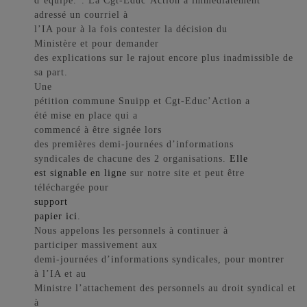
d’équipe.”. La Cgt-Educ’Action a immédiatement
adressé un courriel à
l’IA pour à la fois contester la décision du
Ministère et pour demander
des explications sur le rajout encore plus inadmissible de
sa part.
Une
pétition commune Snuipp et Cgt-Educ’Action a
été mise en place qui a
commencé à être signée lors
des premières demi-journées d’informations
syndicales de chacune des 2 organisations.
Elle
est signable en ligne
sur notre site et peut être
téléchargée pour
support
papier ici
.
Nous appelons les personnels à continuer à
participer massivement aux
demi-journées d’informations syndicales, pour montrer
à l’IA et au
Ministre l’attachement des personnels au droit syndical et
à