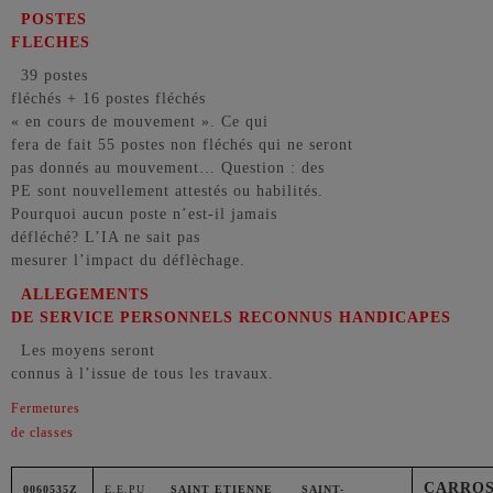
POSTES
FLECHES
39 postes
fléchés + 16 postes fléchés
« en cours de mouvement ». Ce qui
fera de fait 55 postes non fléchés qui ne seront
pas donnés au mouvement… Question : des
PE sont nouvellement attestés ou habilités.
Pourquoi aucun poste n’est-il jamais
défléché? L’IA ne sait pas
mesurer l’impact du déflèchage.
ALLEGEMENTS
DE SERVICE PERSONNELS RECONNUS HANDICAPES
Les moyens seront
connus à l’issue de tous les travaux.
Fermetures
de classes
CARROS 
0060535Z
E.E.PU
SAINT ETIENNE
SAINT-