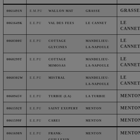
GRASSE
0061491N
E.M.PU
WALLON MAT
GRASSE
LE
0061649K
E.E.PU
VAL DES FEES
LE CANNET
CANNE
LE
0060300U
E.E.PU
COTTAGE
MANDELIEU-
CANNE
GLYCINES
LA-NAPOULE
LE
0060299T
E.E.PU
COTTAGE
MANDELIEU-
CANNE
MIMOSAS
LA-NAPOULE
LE
0060302W
E.E.PU
MISTRAL
MANDELIEU-
CANNE
LA-NAPOULE
MENTO
0060945V
E.E.PU
TURBIE (LA)
LA TURBIE
MENTO
0061592Y
E.E.PU
SAINT EXUPERY
MENTON
MENTO
0061599F
E.E.PU
CAREI
MENTON
MENTO
0061698N
E.E.PU
FRANK-
MENTON
GUILLEVIN