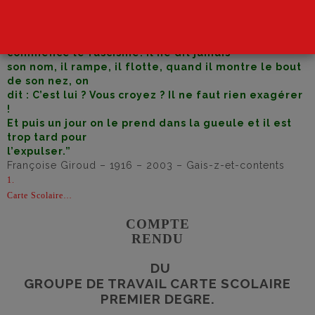
“Ainsi
commence le
fascisme
. Il ne dit jamais
son nom, il rampe, il flotte, quand il montre le bout
de son nez, on
dit : C’est lui ? Vous croyez ? Il ne faut rien exagérer
!
Et puis un jour on le prend dans la gueule et il est
trop tard pour
l’expulser.”
Françoise Giroud – 1916 – 2003 – Gais-z-et-contents
1.
Carte Scolaire…
COMPTE
RENDU
DU
GROUPE DE TRAVAIL CARTE SCOLAIRE
PREMIER DEGRE.