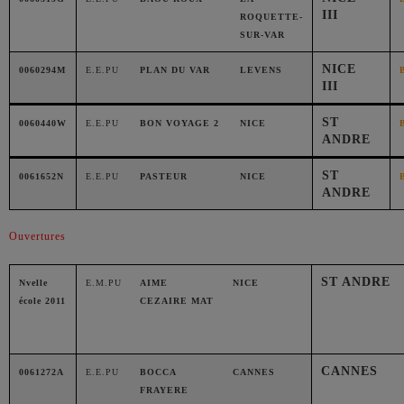
III
ROQUETTE-
SUR-VAR
NICE
0060294M
E.E.PU
PLAN DU VAR
LEVENS
III
ST
0060440W
E.E.PU
BON VOYAGE 2
NICE
ANDRE
ST
0061652N
E.E.PU
PASTEUR
NICE
ANDRE
Ouvertures
ST ANDRE
Nvelle
E.M.PU
AIME
NICE
école 2011
CEZAIRE MAT
CANNES
0061272A
E.E.PU
BOCCA
CANNES
FRAYERE