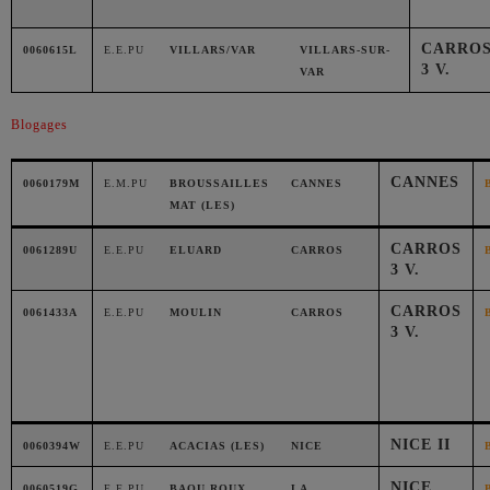
CARRO
0060615L
E.E.PU
VILLARS/VAR
VILLARS-SUR-
3 V.
VAR
Blogages
CANNES
0060179M
E.M.PU
BROUSSAILLES
CANNES
MAT (LES)
CARROS
0061289U
E.E.PU
ELUARD
CARROS
3 V.
CARROS
0061433A
E.E.PU
MOULIN
CARROS
3 V.
NICE II
0060394W
E.E.PU
ACACIAS (LES)
NICE
NICE
0060519G
E.E.PU
BAOU ROUX
LA