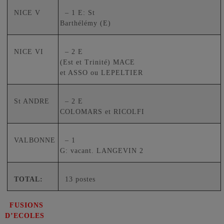
NICE V
– 1 E: St
Barthélémy (E)
NICE VI
– 2 E
(Est et Trinité) MACE
et ASSO ou LEPELTIER
St ANDRE
– 2 E
COLOMARS et RICOLFI
VALBONNE
– 1
G: vacant. LANGEVIN 2
TOTAL:
13 postes
FUSIONS
D’ECOLES