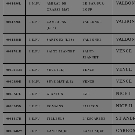
VALBON
0061696L
E.M.PU
AMIRAL DE
LE BAR-SUR-
GRASSE MAT
LOUP
VALBON
0061228C
E.E.PU
CAMPOUNS
VALBONNE
(LES)
VALBON
0061388B
E.E.PU
SARTOUX (LES)
VALBONNE
VENCE
0061781D
E.E.PU
SAINT JEANNET
SAINT-
JEANNET
VENCE
0060915M
E.E.PU
SUVE (LE)
VENCE
VENCE
0060999D
E.M.PU
SUVE MAT (LE)
VENCE
NICE I
0060247L
E.E.PU
GIANTON
EZE
NICE II
0060249N
E.E.PU
ROMAINS
FALICON
ST AND
0061417H
E.E.PU
TILLEULS
L’ ESCARENE
CARROS 
0060946W
E.E.PU
LANTOSQUE
LANTOSQUE