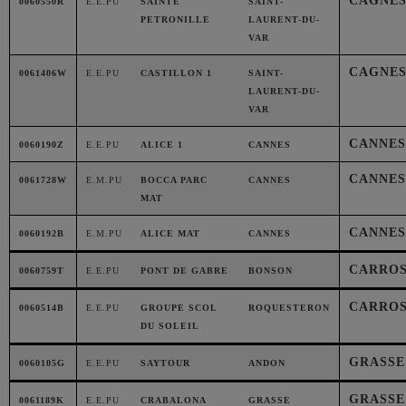
CAGNES
0060550R
E.E.PU
SAINTE
SAINT-
PETRONILLE
LAURENT-DU-
VAR
CAGNES
0061406W
E.E.PU
CASTILLON 1
SAINT-
LAURENT-DU-
VAR
CANNES
0060190Z
E.E.PU
ALICE 1
CANNES
CANNES
0061728W
E.M.PU
BOCCA PARC
CANNES
MAT
CANNES
0060192B
E.M.PU
ALICE MAT
CANNES
CARROS 
0060759T
E.E.PU
PONT DE GABRE
BONSON
CARROS 
0060514B
E.E.PU
GROUPE SCOL
ROQUESTERON
DU SOLEIL
GRASSE
0060105G
E.E.PU
SAYTOUR
ANDON
GRASSE
0061189K
E.E.PU
CRABALONA
GRASSE