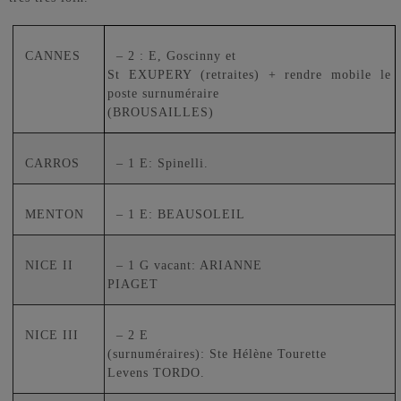
CANNES
– 2 : E, Goscinny et
St EXUPERY (retraites) + rendre mobile le
poste surnuméraire
(BROUSAILLES)
CARROS
– 1 E: Spinelli.
MENTON
– 1 E: BEAUSOLEIL
NICE II
– 1 G vacant: ARIANNE
PIAGET
NICE III
– 2 E
(surnuméraires): Ste Hélène Tourette
Levens TORDO.