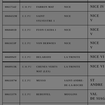
NICE IV
0061754Z
E.M.PU
FABRON MAT
NICE
NICE
0060432M
E.E.PU
SAINT
NICE
V
SYLVESTRE 1
NICE
0060401D
E.E.PU
FUON CAUDA 1
NICE
V
NICE
0061653P
E.E.PU
VON DERWIES
NICE
V
NICE VI
0060994Y
E.E.PU
DELAHAYE
LA TRINITE
NICE VI
0060913K
E.M.PU
CHENES VERTS
LA TRINITE
MAT (LES)
ST
0061107W
E.E.PU
MUSSO
SAINT-ANDRE-
ANDRE
DE-LA-ROCHE
VAL
0061537N
E.E.PU
REBUFFEL
MOUGINS
DE SIA