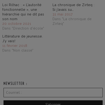
Loi Rilhac : « L’autorité
La chronique de Zirteq :
fonctionnelle », une
Si j’avais su…
hiérarchie qui ne dit pas
31 mai 2017
son nom
Dans "La chronique de
20 octobre 2021
Zirteq"
Dans "Direction d'école"
Littérature de jeunesse.
J’y vais!
11 février 2018
Dans "Non classé"
NEWSLETTER :