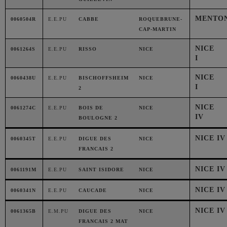
MENTO
0060504R
E.E.PU
CABBE
ROQUEBRUNE-
CAP-MARTIN
NICE
0061264S
E.E.PU
RISSO
NICE
I
NICE
0060438U
E.E.PU
BISCHOFFSHEIM
NICE
I
2
NICE
0061274C
E.E.PU
BOIS DE
NICE
IV
BOULOGNE 2
NICE IV
0060345T
E.E.PU
DIGUE DES
NICE
FRANCAIS 2
NICE IV
0061191M
E.E.PU
SAINT ISIDORE
NICE
NICE IV
0060341N
E.E.PU
CAUCADE
NICE
NICE IV
0061365B
E.M.PU
DIGUE DES
NICE
FRANCAIS 2 MAT