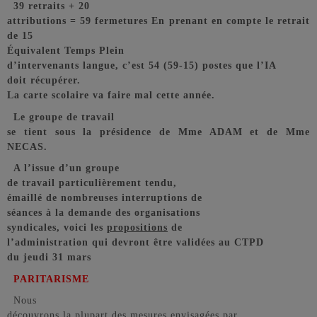
39 retraits + 20
attributions = 59 fermetures En prenant en compte le retrait
de 15
Équivalent Temps Plein
d’intervenants langue, c’est 54 (59-15) postes que l’IA
doit récupérer.
La carte scolaire va faire mal cette année.
Le groupe de travail
se tient sous la présidence de Mme ADAM et de Mme
NECAS.
A l’issue d’un groupe
de travail particulièrement tendu,
émaillé de nombreuses interruptions de
séances à la demande des organisations
syndicales, voici les
propositions
de
l’administration qui devront être validées au CTPD
du jeudi 31 mars
PARITARISME
Nous
découvrons la plupart des mesures envisagées par