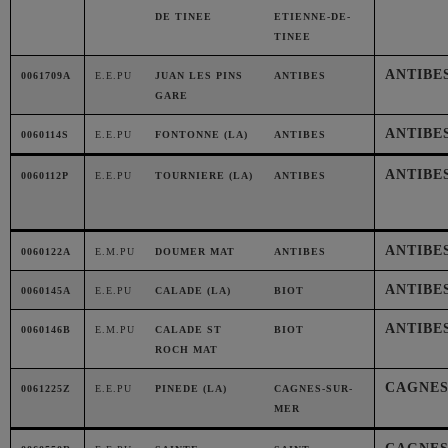
DE TINEE
ETIENNE-DE-
TINEE
ANTIBE
0061709A
E.E.PU
JUAN LES PINS
ANTIBES
GARE
ANTIBE
0060114S
E.E.PU
FONTONNE (LA)
ANTIBES
ANTIBE
0060112P
E.E.PU
TOURNIERE (LA)
ANTIBES
ANTIBE
0060122A
E.M.PU
DOUMER MAT
ANTIBES
ANTIBE
0060145A
E.E.PU
CALADE (LA)
BIOT
ANTIBE
0060146B
E.M.PU
CALADE ST
BIOT
ROCH MAT
CAGNES
0061225Z
E.E.PU
PINEDE (LA)
CAGNES-SUR-
MER