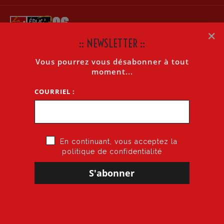
×
:: NEWSLETTER ::
Vous pourrez vous désabonner à tout
LA LETTRE INTERNET N°342 DU 28 MARS 2011
moment...
COURRIEL :
Accueil
»
La lettre Internet n°342 du 28 mars 2011
En continuant, vous acceptez la
politique de confidentialité
28 mars 2011
par
CGT·Educ 06
dans
Cogitons