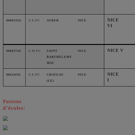
NICE
0060335G
E.E.PU
AUBER
NICE
VI
NICE V
0060374Z
E.M.PU
SAINT
NICE
BARTHELEMY
MAT
NICE
0061103S
E.E.PU
CHATEAU
NICE
I
(LE)
Fusions
d’écoles: