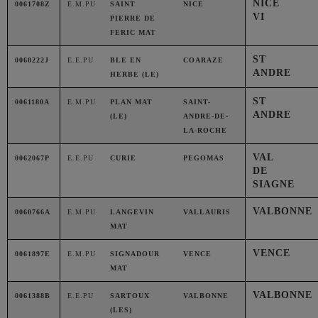
NICE
0061708Z
E.M.PU
SAINT
NICE
VI
PIERRE DE
FERIC MAT
ST
0060222J
E.E.PU
BLE EN
COARAZE
ANDRE
HERBE (LE)
ST
0061180A
E.M.PU
PLAN MAT
SAINT-
ANDRE
(LE)
ANDRE-DE-
LA-ROCHE
VAL
0062067P
E.E.PU
CURIE
PEGOMAS
DE
SIAGNE
VALBONNE
0060766A
E.M.PU
LANGEVIN
VALLAURIS
MAT
VENCE
0061897E
E.M.PU
SIGNADOUR
VENCE
MAT
VALBONNE
0061388B
E.E.PU
SARTOUX
VALBONNE
(LES)