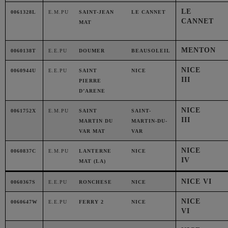
LE
0061328L
E.M.PU
SAINT-JEAN
LE CANNET
CANNET
MAT
MENTON
0060138T
E.E.PU
DOUMER
BEAUSOLEIL
NICE
0060944U
E.E.PU
SAINT
NICE
III
PIERRE
D’ARENE
NICE
0061752X
E.M.PU
SAINT
SAINT-
III
MARTIN DU
MARTIN-DU-
VAR MAT
VAR
NICE
0060837C
E.M.PU
LANTERNE
NICE
IV
MAT (LA)
NICE VI
0060367S
E.E.PU
RONCHESE
NICE
NICE
0060647W
E.E.PU
FERRY 2
NICE
VI