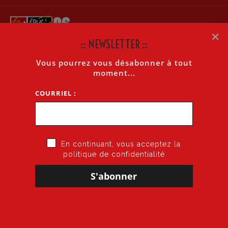
×
:: NEWSLETTER ::
Vous pourrez vous désabonner à tout
LA LETTRE INTERNET N°366 DU 20 MAI 2011
moment...
COURRIEL :
Accueil
»
La lettre Internet n°366 du 20 mai 2011
En continuant, vous acceptez la
politique de confidentialité
20 mai 2011
par
CGT·Educ 06
dans
Cogitons