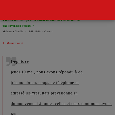
“Que nous devions obéir
à toutes les lois, qu’elles soient bonnes ou mauvaises, est
une invention récente.”
Mahatma Gandhi – 1869-1948 – Ganesh
1. Mouvement
Depuis ce
jeudi 19 mai, nous avons répondu à de
très nombreux coups de téléphone et
adressé les “résultats prévisionnels”
du mouvement à toutes celles et ceux dont nous avons
les