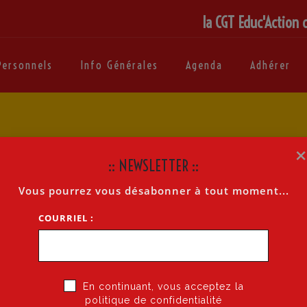
la CGT Educ'Action 
Personnels
Info Générales
Agenda
Adhérer
:: NEWSLETTER ::
Vous pourrez vous désabonner à tout moment...
COURRIEL :
En continuant, vous acceptez la
politique de confidentialité