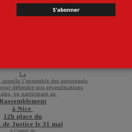
 la
La
 appelle l’ensemble des personnels
 pour défendre nos revendications
iales, en participant au
Rassemblement
à Nice
12h place du
s de Justice le 31 mai
à l’appel de