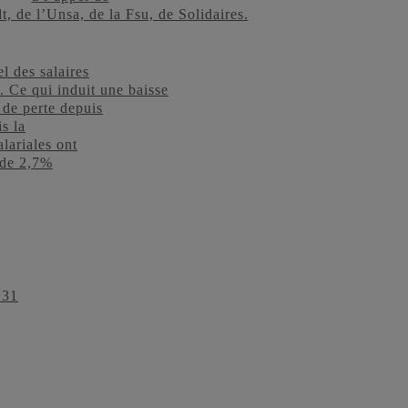
dt, de l’Unsa, de la Fsu, de Solidaires.
l des salaires
 Ce qui induit une baisse
de perte depuis
s la
alariales ont
 de 2,7%
 31