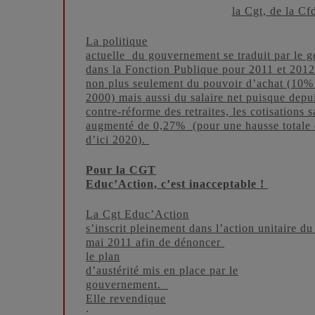
la Cgt, de la Cf
La politique
actuelle du gouvernement se traduit par le ge
dans la Fonction Publique pour 2011 et 2012.
non plus seulement du pouvoir d’achat (10% 
2000) mais aussi du salaire net puisque depui
contre-réforme des retraites, les cotisations s
augmenté de 0,27% (pour une hausse totale
d’ici 2020).
Pour la CGT
Educ’Action, c’est inacceptable !
La Cgt Educ’Action
s’inscrit pleinement dans l’action unitaire du
mai 2011 afin de dénoncer
le plan
d’austérité mis en place par le
gouvernement.
Elle revendique
: