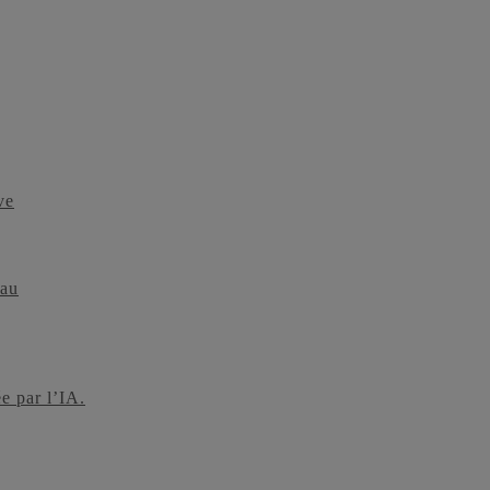
ve
 au
ée par l’IA.