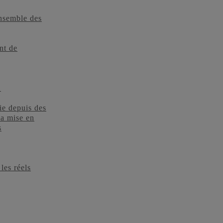
ensemble des
nt de
.
ie depuis des
la mise en
s
les réels