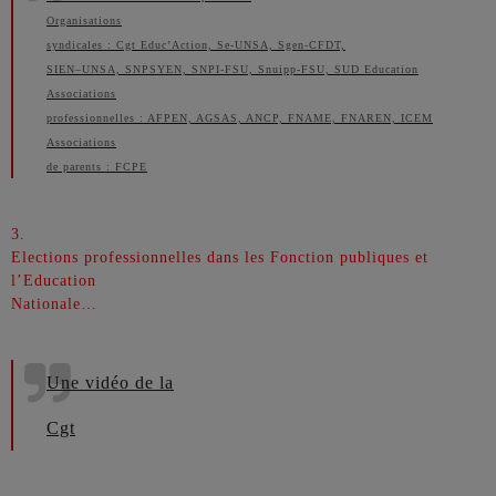
Organisations
syndicales : Cgt Educ’Action, Se-UNSA, Sgen-CFDT,
SIEN–UNSA, SNPSYEN, SNPI-FSU, Snuipp-FSU, SUD Education
Associations
professionnelles : AFPEN, AGSAS, ANCP, FNAME, FNAREN, ICEM
Associations
de parents : FCPE
3.
Elections professionnelles dans les Fonction publiques et
l’Education
Nationale…
Une v
idéo de la
Cgt