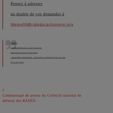
Pensez à adresser
un double de vos demandes à
1degre06@cgteducactionnice.org
RÉUNION
D’INFORMATION SUR LES VISITES D’ÉTUDE
POUR SPÉCIALISTES DE L’ÉDUCATION
– PROGRAMME TRANSVERSAL – EDUCATION ET FORMATION TOUT AU LONG
DE LA VIE (EFTLV)
2
.
Communiqué de presse du Collectif national de
défense des RASED