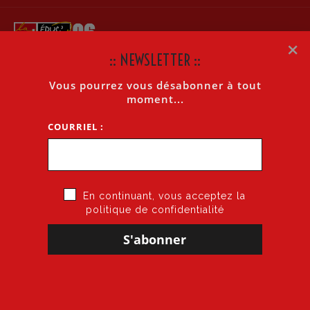
×
:: NEWSLETTER ::
Vous pourrez vous désabonner à tout
LA LETTRE INTERNET N°403 DU 11 SEPTEMBRE 2011
moment...
COURRIEL :
Accueil
»
La lettre Internet n°403 du 11 septembre 2011
En continuant, vous acceptez la
politique de confidentialité
11 septembre 2011
par
CGT·Educ 06
dans
Cogitons