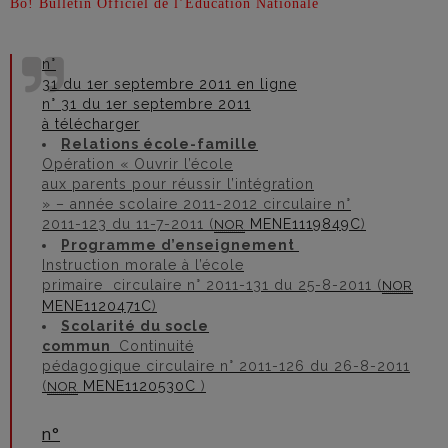
Bo! Bulletin Officiel de l’Education Nationale
n°
31 du 1er septembre 2011 en ligne
n° 31 du 1er septembre 2011
à télécharger
Relations école-famille
Opération « Ouvrir l’école
aux parents pour réussir l’intégration
» – année scolaire 2011-2012 circulaire n°
2011-123 du 11-7-2011 (
MENE1119849C
)
NOR
Programme d’enseignement
Instruction morale à l’école
primaire circulaire n° 2011-131 du 25-8-2011 (
NOR
MENE1120471C
)
Scolarité du socle
commun
Continuité
pédagogique circulaire n° 2011-126 du 26-8-2011
(
MENE1120530C
)
NOR
n°