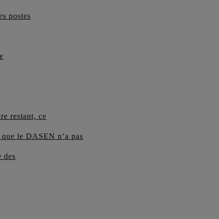
es postes
e
re restant, ce
ait que le DASEN n’a pas
e des