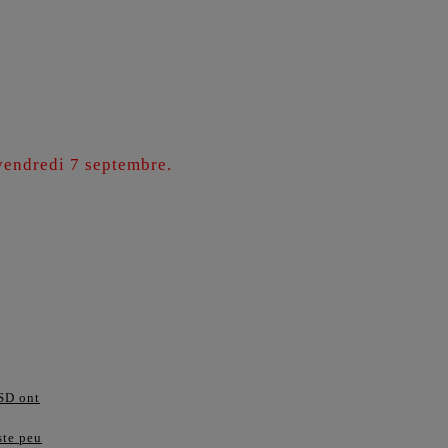
vendredi 7 septembre.
TSD ont
ste peu