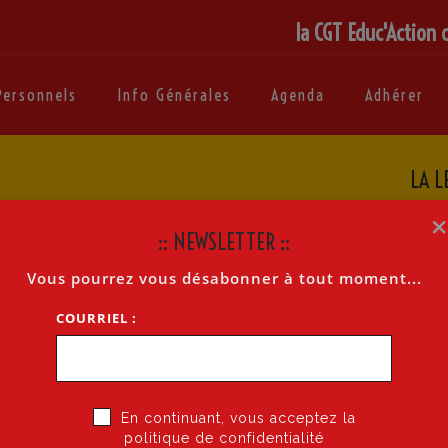
la CGT Educ'Action 
Personnels
Info Générales
Agenda
Adhérer
LA L
:: NEWSLETTER ::
Vous pourrez vous désabonner à tout moment...
COURRIEL :
En continuant, vous acceptez la
politique de confidentialité