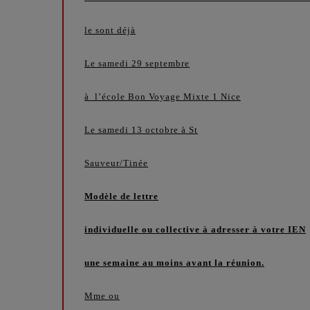
le sont déjà
Le samedi 29 septembre
à l’école Bon Voyage Mixte 1 Nice
Le samedi 13 octobre à St
Sauveur/Tinée
Modèle de lettre
individuelle ou collective à adresser à votre IEN
une semaine au moins avant la réunion.
Mme ou