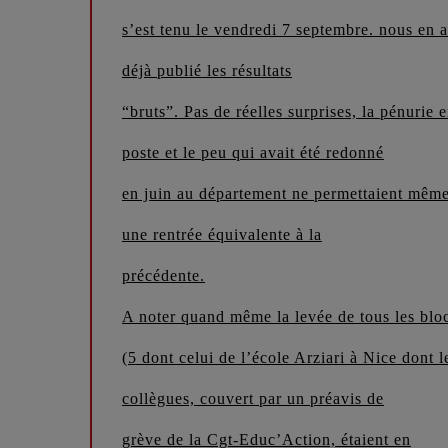
s’est tenu le vendredi 7 septembre. nous en 
déjà publié les résultats
“bruts”. Pas de réelles surprises, la pénurie 
poste et le peu qui avait été redonné
en juin au département ne permettaient mêm
une rentrée équivalente à la
précédente.
A noter quand même la levée de tous les blo
(5 dont celui de l’école Arziari à Nice dont l
collègues, couvert par un préavis de
grève de la Cgt-Educ’Action, étaient en