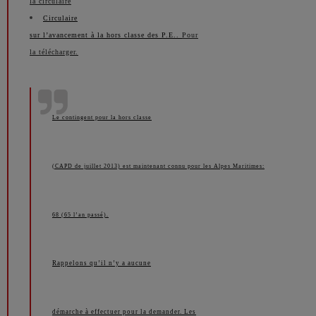
la circulaire
Circulaire
sur l’avancement à la hors classe des P.E..
Pour
la télécharger.
Le contingent pour la hors classe
(CAPD de juillet 2013) est maintenant connu pour les Alpes Maritimes:
68 (65 l’an passé).
Rappelons qu’il n’y a aucune
démarche à effectuer pour la demander. Les