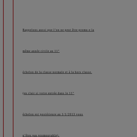
Rappelons aussi que l’on ne peut être promu-e la
même année civile au 11°
échelon de la classe normale et à la hors classe.
(en clair si votre entrée dans le 11°
échelon est postérieure au 1/1/2013 vous
n’êtes pas promouvable).