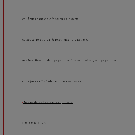
collègues sont classés selon un barème
composé de 2 fois l’échelon, une fois la note,
une bonification de 1 pt pour les directeur-trices, et 1 pt pour les
collègues en ZEP (depuis 3 ans au moins).
Barème du-de la dernier-e promu-e
(
l’an passé 41,250.)