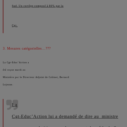
Sud. Un cortège composé à 80% par la
Cgt.
3.
Mesures catégorielles…???
La Cgt-Educ’Action a
été reçue mardi au
Ministère par le Directeur Adjoint de Cabinet, Bernard
Lejeune.
La
Cgt-Educ’Action lui a demandé de dire au ministre