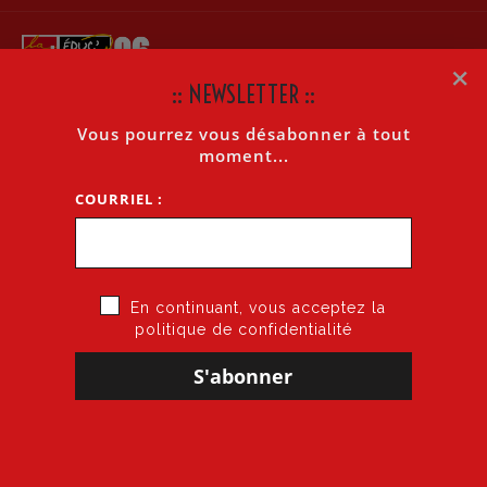
×
:: NEWSLETTER ::
Vous pourrez vous désabonner à tout
LA LETTRE INTERNET N°607 DU 30 JUIN 2013
moment...
COURRIEL :
Accueil
»
La lettre internet n°607 du 30 juin 2013
En continuant, vous acceptez la
politique de confidentialité
30 juin 2013
par
CGT·Educ 06
dans
Cogitons