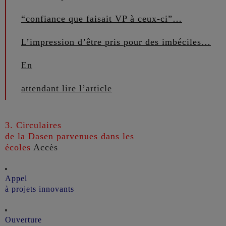
“confiance que fai
sait VP à ce
ux-ci”…
L’impression d’être pris
pour des imbéciles
…
En
attend
ant lire l’article
3
. C
irculaires
de la Dasen parvenue
s dans les
écoles
Accès
Appel
à projets innovants
Ouverture