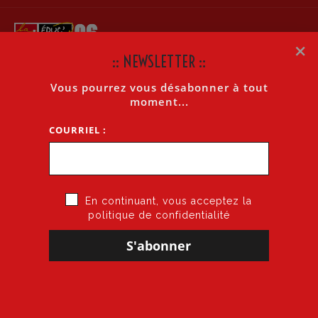
×
:: NEWSLETTER ::
Vous pourrez vous désabonner à tout
LA LETTRE INTERNET N°614 DU 15 SEPTEMBRE 2013
moment...
COURRIEL :
Accueil
»
La lettre internet n°614 du 15 septembre 2013
En continuant, vous acceptez la
politique de confidentialité
15 septembre 2013
par
CGT·Educ 06
dans
Cogitons