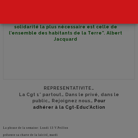
“Désormais, la
solidarité la plus nécessaire est celle de
l’ensemble des habitants de la Terre”. Albert
Jacquard
REPRESENTATIVITE…
La Cgt 1° partout… Dans le privé, dans le
public… Rejoignez nous…
Pour
adhérer à la Cgt-Educ’Action
La phrase de la semaine: Lundi 13 V.Peillon
présente sa charte de la laïcité, mardi