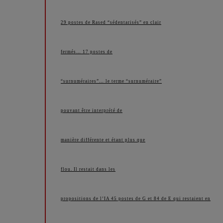
29 postes de Rased “sédentarisés” en clair
fermés… 17 postes de
“surnuméraires”… le terme “surnuméraire”
pouvant être interprété de
manière différente et étant plus que
flou. Il restait dans les
propositions de l’IA 45 postes de G et 84 de E qui restaient en