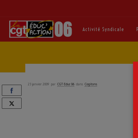
Activité Syndicale
23 janvier 2009
par
CGT·Educ 06
dans
Cogitons