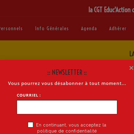
la CGT Educ'Action 
Personnels
Info Générales
Agenda
Adhérer
L
:: NEWSLETTER ::
Vous pourrez vous désabonner à tout moment...
COURRIEL :
En continuant, vous acceptez la
politique de confidentialité