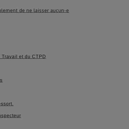
blement de ne laisser aucun-e
e Travail et du CTPD
es
ssort.
nspecteur