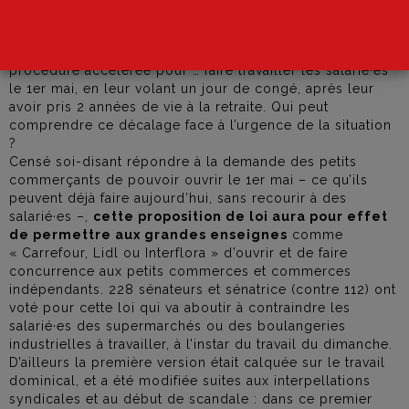
mesure de protection ne soit prise, ni proposition de loi
pour améliorer le sort des salarié·es, le gouvernement et
la majorité sénatoriale ont décidé d’engager une
procédure accélérée pour … faire travailler les salarié·es
le 1er mai, en leur volant un jour de congé, après leur
avoir pris 2 années de vie à la retraite. Qui peut
comprendre ce décalage face à l’urgence de la situation
?
Censé soi-disant répondre à la demande des petits
commerçants de pouvoir ouvrir le 1er mai – ce qu’ils
peuvent déjà faire aujourd’hui, sans recourir à des
salarié·es –,
cette proposition de loi aura pour effet
de permettre aux grandes enseignes
comme
« Carrefour, Lidl ou Interflora » d’ouvrir et de faire
concurrence aux petits commerces et commerces
indépendants. 228 sénateurs et sénatrice (contre 112) ont
voté pour cette loi qui va aboutir à contraindre les
salarié·es des supermarchés ou des boulangeries
industrielles à travailler, à l’instar du travail du dimanche.
D’ailleurs la première version était calquée sur le travail
dominical, et a été modifiée suites aux interpellations
syndicales et au début de scandale : dans ce premier