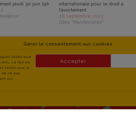
ent jeudi 30 juin 19h
internationale pour le droit à
22
l’avortement
estation"
26 septembre 2023
Dans "Manifestation"
Gérer le consentement aux cookies
logies telles que
Accepter
eils. Le fait de
es telles que le
t de ne pas
tif sur