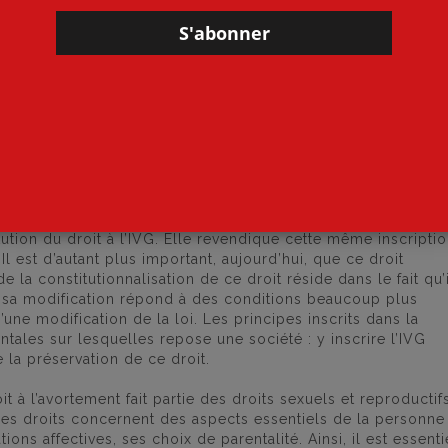
is l’importance de cette lutte pour le droit à l’avortement.
sant de la désinformation, en diffusant des messages
s manifestations. Qui plus est, des sénateurs portaient des
tion dans la Constitution en retirant le terme « garantie » e
ans la Constitution qui aurait été plus protectrice. C’est
a été retenu par les parlementaires.
ution du droit à l’IVG. Elle revendique cette même inscripti
l est d’autant plus important, aujourd’hui, que ce droit
e la constitutionnalisation de ce droit réside dans le fait qu’i
, sa modification répond à des conditions beaucoup plus
une modification de la loi. Les principes inscrits dans la
ntales sur lesquelles repose une société : y inscrire l’IVG
 la préservation de ce droit.
it à l’avortement fait partie des droits sexuels et reproductifs
 Ces droits concernent des aspects essentiels de la personne
tions affectives, ses choix de parentalité. Ainsi, il est essenti