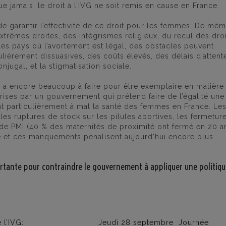
e jamais, le droit à l’IVG ne soit remis en cause en France.
de garantir l’effectivité de ce droit pour les femmes. De mê
xtrêmes droites, des intégrismes religieux, du recul des dro
s pays où l’avortement est légal, des obstacles peuvent
lièrement dissuasives, des coûts élevés, des délais d’attent
ugal, et la stigmatisation sociale.
le a encore beaucoup à faire pour être exemplaire en matière
rises par un gouvernement qui prétend faire de l’égalité une
nt particulièrement à mal la santé des femmes en France. Le
 les ruptures de stock sur les pilules abortives, les fermetur
, de PMI (40 % des maternités de proximité ont fermé en 20 a
gue et ces manquements pénalisent aujourd’hui encore plus
rtante pour contraindre le gouvernement à appliquer une politiqu
 l’IVG:
Jeudi 28 septembre Journée