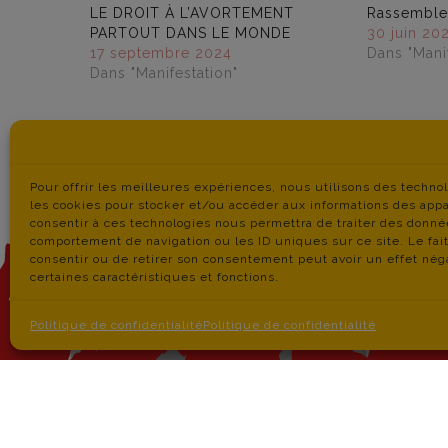
LE DROIT À L’AVORTEMENT
Rassemblem
PARTOUT DANS LE MONDE
30 juin 20
17 septembre 2024
Dans "Manif
Dans "Manifestation"
Pour offrir les meilleures expériences, nous utilisons des techno
les cookies pour stocker et/ou accéder aux informations des appar
consentir à ces technologies nous permettra de traiter des donné
comportement de navigation ou les ID uniques sur ce site. Le fai
consentir ou de retirer son consentement peut avoir un effet néga
certaines caractéristiques et fonctions.
Politique de confidentialité
Politique de confidentialité