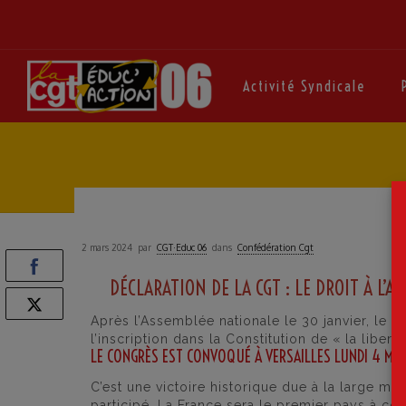
Activité Syndicale
2 mars 2024
par
CGT·Educ 06
dans
Confédération Cgt
DÉCLARATION DE LA CGT : LE DROIT À L
Après l’Assemblée nationale le 30 janvier, le S
l’inscription dans la Constitution de « la libe
LE CONGRÈS EST CONVOQUÉ À VERSAILLES LUNDI 4 MA
C’est une victoire historique due à la large mob
participé. La France sera le premier pays à consa