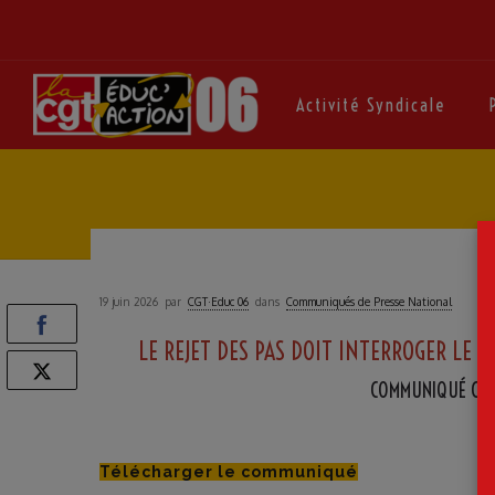
Activité Syndicale
19 juin 2026
par
CGT·Educ 06
dans
Communiqués de Presse National
LE REJET DES PAS DOIT INTERROGER LE 
COMMUNIQUÉ COM
Télécharger le communiqué