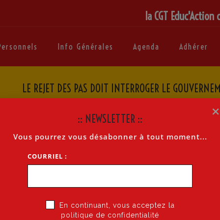
la CGT Educ'Action 
Personnels
Info Générales
Agenda
Adhérer
LE REJET DES PAS DOIT INTERROGER LE GOUVERNEM
Accueil
»
Le rejet des PAS doi
:: NEWSLETTER ::
Vous pourrez vous désabonner à tout moment...
GOUVERNEMENT SUR LA POLITIQUE D’INCLUSION SCOLAIRE
COURRIEL :
MUN CGT-EDUC’ACTION – FSU-SNUIPP
En continuant, vous acceptez la
politique de confidentialité