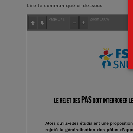
Lire le communiqué ci-dessous
Page
1
/
1
Zoom
100%