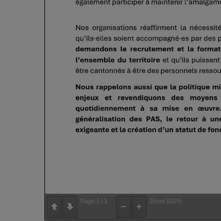
Page
1
/
1
Zoom
100%