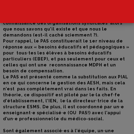
500 nouveaux PAS alors que l’Assemblée nationale
vient de rejeter leur création dans le projet de loi
Inclusion. À ce jour, aucun bilan n’a été porté à la
connaissance des organisations syndicales alors
que nous savons qu’il existe et que nous le
demandons (est-il caché sciemment ?).
Pour rappel, le PAS constituerait le 1er niveau de
réponse aux « besoins éducatifs et pédagogiques »
pour tous·tes les élèves à besoins éducatifs
particuliers (EBEP), et pas seulement pour ceux et
celles qui ont une reconnaissance MDPH et un
besoin de compensation.
Le PAS est présenté comme la substitution aux PIAL
en ce qui concerne le gestion des AESH, mais cela
n’est pas complètement vrai dans les faits. En
théorie, ce dispositif est piloté par le·la chef·fe
d’établissement, l’IEN, le·la directeur·trice de la
structure ESMS. De plus, il est coordonné par un·e
enseignant·e spécialisé·e (OU PAS!) avec l’appui
d’un·e professionnel·le du médico-social.
Sont également associé·es à l’équipe, un·une