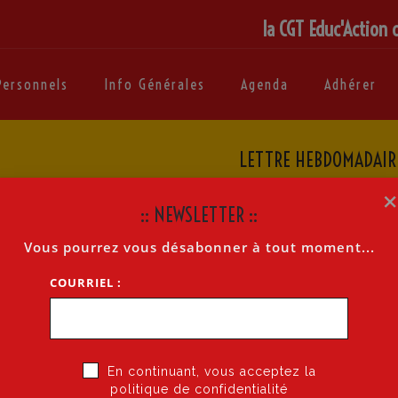
la CGT Educ'Action 
Personnels
Info Générales
Agenda
Adhérer
LETTRE HEBDOMADAIRE
Accueil
:: NEWSLETTER ::
Vous pourrez vous désabonner à tout moment...
 364 DE LA DASEN MERCREDI 28 MAI 2025
COURRIEL :
ous vous êtes préalablement connectés sur Esterel
En continuant, vous acceptez la
politique de confidentialité