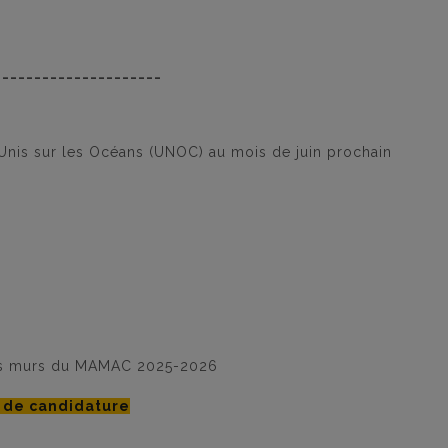
_____________________
Unis sur les Océans (UNOC) au mois de juin prochain
 les murs du MAMAC 2025-2026
s de candidature