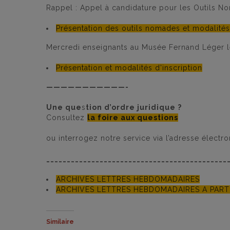
Rappel : Appel à candidature pour les Outils N
Présentation des outils nomades et modalité
Mercredi enseignants au Musée Fernand Léger le
Présentation et modalités d’inscription
———————————-
Une que
s
tion d’ordre juridique
?
Consultez
la foire aux questions
ou interrogez notre service via l’adresse électr
____________________________________________
ARCHIVES LETTRES HEBDOMADAIRES
ARCHIVES LETTRES HEBDOMADAIRES A PART
Similaire