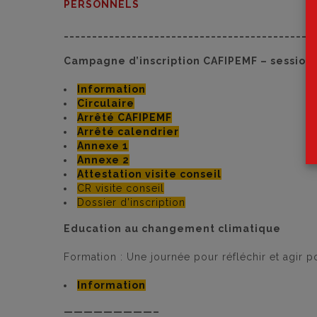
PERSONNELS
____________________________________________
Campagne d’inscription CAFIPEMF – session
Information
Circulaire
Arrêté CAFIPEMF
Arrêté calendrier
Annexe 1
Annexe 2
Attestation visite conseil
CR visite conseil
Dossier d’inscription
Education au changement climatique
Formation : Une journée pour réfléchir et agir 
Information
—————————–