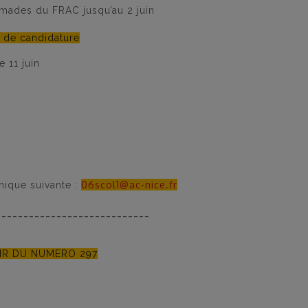
omades du FRAC jusqu’au 2 juin
s de candidature
 11 juin
06scol1@ac-nice.fr
onique suivante :
____________________________
IR DU NUMERO 297