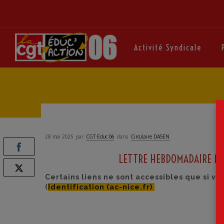
Activité Syndicale
28 mai 2025
par
CGT·Educ 06
dans
Circulaire DASEN
LETTRE HEBDOMADAIRE N°
Certains liens ne sont accessibles que si v
(
Identification (ac-nice.fr)