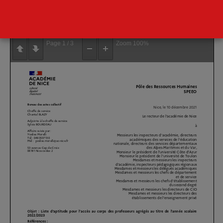
télécharger la circulaire
Page
1
/
3
Zoom
100%