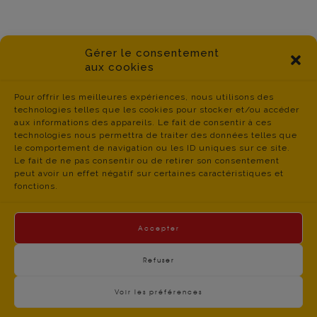
Gérer le consentement
aux cookies
Pour offrir les meilleures expériences, nous utilisons des
technologies telles que les cookies pour stocker et/ou accéder
aux informations des appareils. Le fait de consentir à ces
technologies nous permettra de traiter des données telles que
le comportement de navigation ou les ID uniques sur ce site.
Le fait de ne pas consentir ou de retirer son consentement
peut avoir un effet négatif sur certaines caractéristiques et
fonctions.
Accepter
Refuser
Voir les préférences
contact du
Politique de Confidentialité
- © CGT Educ 06 -
CGT Educ’Action 06 – 34 boulevard Jean JAURES –