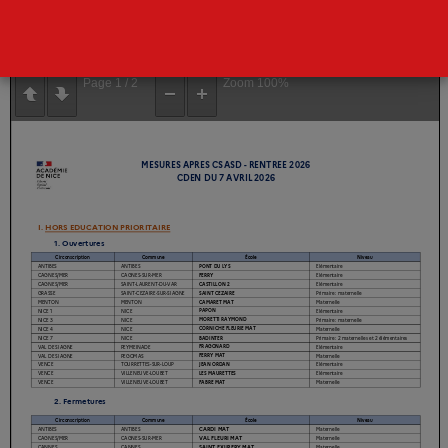
Le CDEN a voté à l’unanimité contre les propositions
faites…
Page
1
/
2
Zoom
100%