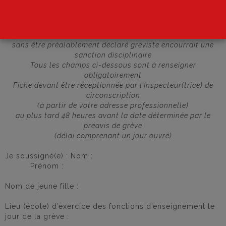
version word “.docx”
version pdf “.pdf”
Réf : articles L133-1 à L133-10 du code de l’éducation
Tout enseignant qui participerait à un mouvement de grève
sans être préalablement déclaré gréviste encourrait une
sanction disciplinaire
Tous les champs ci-dessous sont à renseigner
obligatoirement
Fiche devant être réceptionnée par l’Inspecteur(trice) de
circonscription
(à partir de votre adresse professionnelle)
au plus tard 48 heures avant la date déterminée par le
préavis de grève
(délai comprenant un jour ouvré)
Je soussigné(e) : Nom :
Prénom :
Nom de jeune fille :
Lieu (école) d’exercice des fonctions d’enseignement le
jour de la grève :