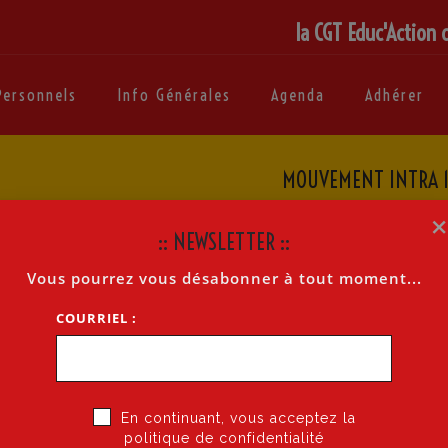
la CGT Educ'Action 
Personnels
Info Générales
Agenda
Adhérer
MOUVEMENT INTRA 1
Accu
:: NEWSLETTER ::
Vous pourrez vous désabonner à tout moment...
EGRÉ 06 2026 CALENDRIER PRÉVISIONNEL
COURRIEL :
tra 2026
En continuant, vous acceptez la
le 20 avril 2026 12h
politique de confidentialité