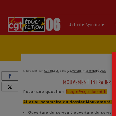
Activité Syndicale
6 mars 2026
par
CGT·Educ 06
dans
Mouvement intra 1er degré 2026
MOUVEMENT INTRA 1ER D
1degre@cgteduc06.fr
Poser une question
Aller au sommaire du dossier Mouvement In
Ouverture du serveur: ouverture du serveur 