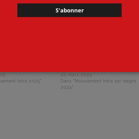
rème initial du 11 mai au 22 mai
rème final 27 mai
les titulaires de secteur du 16 au 24 Juin
te à l’issue de la phase principale 8 juillet
Intra 1er degré 06
Mouvement Intra 1er degré 06
drier prévisionnel
2024 Calendrier prévisionnel
025
20 mars 2024
ement Intra 2025"
Dans "Mouvement Intra 1er degré
2024"