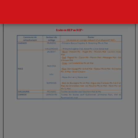
Page
1
/
1
Zoom
100%