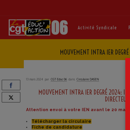
Activité Syndicale
MOUVEMENT INTRA 1ER DEGRÉ 2
13 mars 2024
par
CGT·Educ 06
dans
Circulaire DASEN
MOUVEMENT INTRA 1ER DEGRÉ 2024: INS
DIRECTEUR 
Attention envoi à votre IEN avant le 20 mar
Télécharger la circulaire
Fiche de candidature