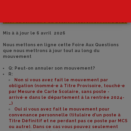
1degre@cgteduc06.fr
Poser une question
Aller au sommaire du dossier Mouvement Intra 2026
Mis à à jour le 6 avril 2026
Nous mettons en ligne cette Foire Aux Questions
que nous mettrons à jour tout au long du
mouvement
Q: Peut-on annuler son mouvement?
R:
Non si vous avez fait le mouvement par
obligation (nommé⋅e à Titre Provisoire, touché⋅e
par Mesure de Carte Scolaire, sans poste -
arrivé·e dans le département à la rentrée 2024-
…)
Oui si vous avez fait le mouvement pour
convenance personnelle (titulaire d’un poste à
Titre Définitif et ne perdant pas ce poste par MCS
ou autre). Dans ce cas vous pouvez seulement