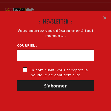
×
:: NEWSLETTER ::
Vous pourrez vous désabonner à tout
MOUVEMENT INTRA 1ER DEGRÉ 2026: FOIRE AUX
moment...
QUESTIONS
COURRIEL :
Accueil
»
Mouvement Intra 1er degré 2026: Foire aux questions
En continuant, vous acceptez la
politique de confidentialité
6 avril 2026
par
CGT·Educ 06
dans
Mouvement intra 1er degré 2026
Mouvement
Intra
1er
degré 2026:
Foire aux questions