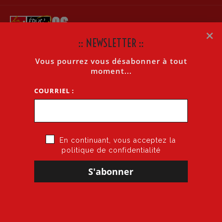
×
:: NEWSLETTER ::
Vous pourrez vous désabonner à tout
MOUVEMENT INTRA 2018: DÉMANDE DE DÉLÉGATION
moment...
DANS L’ASH
COURRIEL :
Accueil
»
Mouvement Intra 2018: Démande de délégation dans l’ASH
En continuant, vous acceptez la
politique de confidentialité
18 mai 2018
par
CGT·Educ 06
dans
1er degré