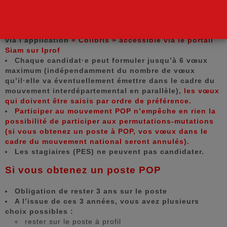
Ce sont des postes à profil demandant d’avoir les
titres nécessaires pour postuler
Accès aux postes à profil et aux fiches de poste
via l’application
« Colibris » accessible via le portail
Siam sur Iprof
Chaque candidat·e peut formuler jusqu’à 6 vœux
maximum (indépendamment du nombre de vœux
qu’il·elle va éventuellement émettre dans le cadre du
mouvement interdépartemental en parallèle),
les vœux
qui doivent être saisis par ordre de préférence.
Participer au mouvement POP n’empêche en rien la
possibilité de participer aux permutations-mutations
(si vous obtenez un poste à POP, vos vœux dans le
cadre du mouvement national seront annulés).
Les stagiaires (PES) ne peuvent pas candidater.
Si vous obtenez un poste POP
Obligation de rester 3 ans sur le poste
A l’issue de ces 3 années, vous avez plusieurs
choix possibles :
rester sur le poste à profil