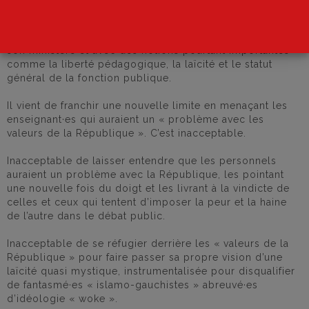
La CGT Éduc’action sait depuis longtemps que Jean-
Michel Blanquer a un problème avec les personnels de
son ministère et avec des notions pourtant importantes
comme la liberté pédagogique, la laïcité et le statut
général de la fonction publique.
Il vient de franchir une nouvelle limite en menaçant les
enseignant·es qui auraient un « problème avec les
valeurs de la République ». C’est inacceptable.
Inacceptable de laisser entendre que les personnels
auraient un problème avec la République, les pointant
une nouvelle fois du doigt et les livrant à la vindicte de
celles et ceux qui tentent d’imposer la peur et la haine
de l’autre dans le débat public.
Inacceptable de se réfugier derrière les « valeurs de la
République » pour faire passer sa propre vision d’une
laïcité quasi mystique, instrumentalisée pour disqualifier
de fantasmé·es « islamo-gauchistes » abreuvé·es
d’idéologie « woke ».