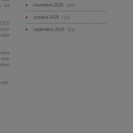
novembre 2025
(50)
s. La
octobre 2025
(33)
 CGT
 pour
septembre 2025
(53)
icale
ontre
 non
iller
vier,