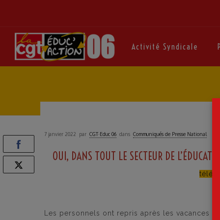
Activité Syndicale
7 janvier 2022
par
CGT·Educ 06
dans
Communiqués de Presse National
OUI, DANS TOUT LE SECTEUR DE L’ÉDUCATIO
téléc
Les personnels ont repris après les vacances d