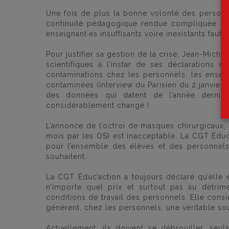
Une fois de plus la bonne volonté des personne
continuité pédagogique rendue compliquée pa
enseignant·es insuffisants voire inexistants faut
Pour justifier sa gestion de la crise, Jean-Mic
scientifiques à l’instar de ses déclarations d
contaminations chez les personnels, les enseig
contaminées (interview du Parisien du 2 janvier)
des données qui datent de l’année derniè
considérablement changé !
L’annonce de l’octroi de masques chirurgicaux, s
mois par les OS) est inacceptable. La CGT Éduc
pour l’ensemble des élèves et des personnels
souhaitent.
La CGT Éduc’action a toujours déclaré qu’elle 
n’importe quel prix et surtout pas au détrim
conditions de travail des personnels. Elle cons
génèrent, chez les personnels, une véritable so
Actuellement, ils doivent se débrouiller, seu