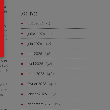
ests,
 des
ARCHIVES
août 2026
(1)
eudo-
, des
juillet 2026
(31)
moins
nce à
juin 2026
(42)
ne a
mai 2026
(38)
s des
avril 2026
(52)
icaux
ui le
mars 2026
(48)
février 2026
(40)
pas à
 des
janvier 2026
(45)
es et
décembre 2025
(27)
t des