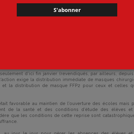
ls est mise à rude épreuve : gestion des attestations de t
r le retour des élèves au compte-gouttes, remplacements
e de recrutements…
hel Blanquer se réfugie, de nouveau, derrière des données ps
ans les média. Selon le ministre, s’agissant, par exemple
nant·es feraient partie des catégories de personnels les 
. Les données sur lesquelles s’appuie le ministre font référe
re. Nul doute que depuis quelques semaines, la don
eulement d’ici fin janvier (revendiqués, par ailleurs, depui
’action exige la distribution immédiate de masques chirurg
 et la distribution de masque FFP2 pour ceux et celles q
était favorable au maintien de l’ouverture des écoles mais 
ent de la santé et des conditions d’étude des élèves et
idère que les conditions de cette reprise sont catastrophiqu
uffrance.
ls, au jour le jour pour gérer les absences des élèves e