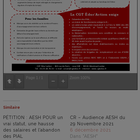
Page
1
/
1
Zoom
100%
Similaire
PÉTITION : AESH POUR un
CR – Audience AESH du
vrai statut, une hausse
29 Novembre 2021
des salaires et l’abandon
6 décembre 2021
des PIAL
Dans "AESH"