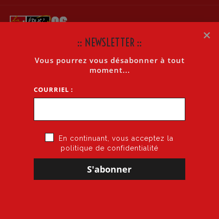
×
:: NEWSLETTER ::
Vous pourrez vous désabonner à tout
PIAL : DES CONSÉQUENCES INACCEPTABLES
moment...
COURRIEL :
Accueil
»
PIAL : Des conséquences inacceptables
En continuant, vous acceptez la
politique de confidentialité
9 juin 2022
par
CGT·Educ 06
dans
AESH
PIAL :
DES CONSÉQUENCES INACCEPTABLES
télécharger la fiche militante