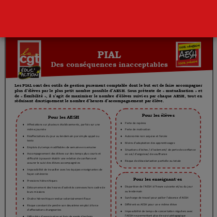
Page
1
/
1
Zoom
100%