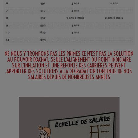
NE NOUS Y TROMPONS PAS LES PRIMES CE N’EST PAS LA SOLUTION
AU POUVOIR D’ACHAT, SEULE L’ALIGNEMENT DU POINT INDICIAIRE
SUR L’INFLATION ET UNE REFONTE DES CARRIÈRES PEUVENT
APPORTER DES SOLUTIONS À LA DÉGRADATION CONTINUE DE NOS
SALAIRES DEPUIS DE NOMBREUSES ANNÉES