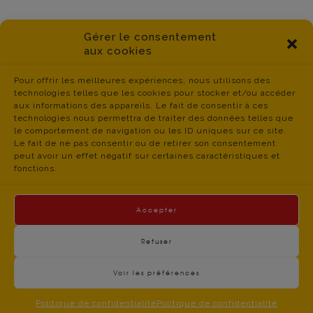
Gérer le consentement
aux cookies
Pour offrir les meilleures expériences, nous utilisons des
technologies telles que les cookies pour stocker et/ou accéder
aux informations des appareils. Le fait de consentir à ces
technologies nous permettra de traiter des données telles que
le comportement de navigation ou les ID uniques sur ce site.
Le fait de ne pas consentir ou de retirer son consentement
peut avoir un effet négatif sur certaines caractéristiques et
fonctions.
Accepter
Refuser
Voir les préférences
contact du
Politique de Confidentialité
- © CGT Educ 06 -
CGT Educ’Action 06 – 34 boulevard Jean JAURES –
Politique de confidentialité
Politique de confidentialité
06300 NICE