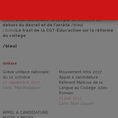
annonces liées + commentaires CGT
/bleu]
[[bleu]
Comparaison entre l’existant et le projet de
grilles horaires de la réforme du collège
/bleu]
[[bleu]
Bilan annonces faites par la ministre en
dehors du décret et de l’arrêté
/bleu]
[ [bleu]
Le tract de la CGT-Éduc’action sur la réforme
du
collège
/bleu]
Similaire
Grève unitaire nationale
Mouvement Intra 2017:
du 10 octobre
Appel à candidature
27 septembre 2017
Référent Maîtrise de la
Dans "Manifestation"
Langue au Collège Jules
Romain
21 juin 2017
Dans "Non classé"
APPEL A CANDIDATURE :
POSTE A PROFIL