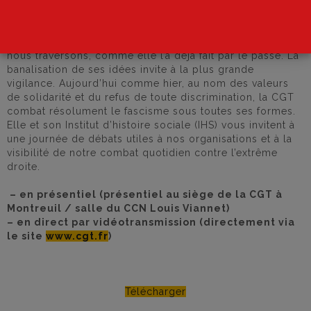
retransmission en direct sur
le site
de la journée de débats
L’extrême droite se nourrit de la crise démocratique que
nous traversons, comme elle l’a déjà fait par le passé. La
banalisation de ses idées invite à la plus grande
vigilance. Aujourd’hui comme hier, au nom des valeurs
de solidarité et du refus de toute discrimination, la CGT
combat résolument le fascisme sous toutes ses formes.
Elle et son Institut d’histoire sociale (IHS) vous invitent à
une journée de débats utiles à nos organisations et à la
visibilité de notre combat quotidien contre l’extrême
droite.
– en présentiel (présentiel au siège de la CGT à
Montreuil / salle du CCN Louis Viannet)
– en direct par vidéotransmission (directement via
le site
www.cgt.fr
)
Télécharger