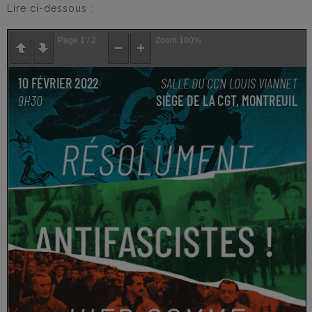
Lire ci-dessous :
Page
1
/
2
Zoom
100%