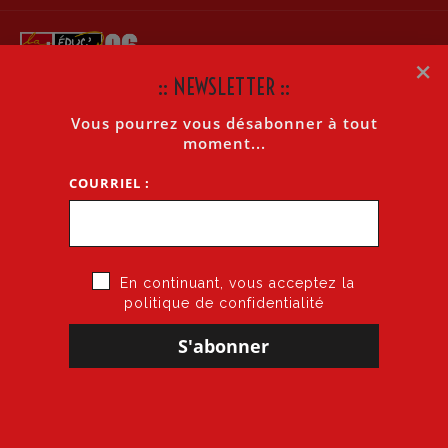
×
:: NEWSLETTER ::
Vous pourrez vous désabonner à tout
RÉSOLUMENT ANTIFASCISTE ! HIER COMME
moment...
AUJOURD’HUI
COURRIEL :
Accueil
»
Résolument antifasciste ! Hier comme aujourd’hui
En continuant, vous acceptez la
politique de confidentialité
28 janvier 2022
par
CGT·Educ 06
dans
Interpellation
RÉSOLUMENT ANTIFASCISTE ! HIER COMME
AUJOURD’HUI
JEUDI 10 FÉVRIER