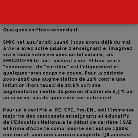
des préoccupations majeures des personnels. Le
décrochage salarial, qui ne fait que se renforcer au
fil des années est plus que réel.
Quelques chiffres cependant:
SMIC net au1/2/26: 1443€ (nous avons déjà du mal
à vivre avec notre salaire d’enseignant·e, imaginez
vivre toute votre vie avec un tel salaire, les
SMICARD·ES le sont souvent à vie. Et leur seule
“espérance” de “carrière” est l’alignement et
quelques rares coups de pouce. Pour la période
2000-2026 une augmentation de 42% contre une
inflation (hors tabac) de 28,6% soit une
augmentation réelle du pouvoir d’achat de 0,5 % par
an environ, pas de quoi vivre correctement.
Pour un·e certifié·e, PE, CPE, Psy-EN… soit l’immense
majorité des personnels enseignants et éducatifs
de l’Education Nationale le début de carrière (ISAE
et Prime d’Activité comprises) le net est de 1900€
environ et pour une carrière complète (36 années)