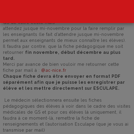
“Bonjour,
Dans un premier temps, faites remplir uniquement la
fiche pédagogique par les enseignants pour toutes les
GS de votre école mais
attendez jusque mi-novembre pour la faire remplir par
les enseignants (le fait d’attendre jusque mi-novembre
permet aux enseignants de mieux connaître les élèves).
Il faudra par contre, que la fiche pédagogique me soit
retourner
fin novembre, début décembre au plus
tard.
Merci par avance de bien vouloir me retourner cette
@ac-nice.fr
fiche par mail à :
Chaque fiche devra être envoyer en format PDF
séparément afin que je puisse les enregistrer par
élève
et les mettre directement sur ESCULAPE.
Le médecin sélectionnera ensuite les fiches
pédagogiques des élèves à voir dans le cadre des visites
médicales de GS et pour ces élèves là uniquement, il
faudra à ce moment-là, remettre la fiche de
renseignements et l’autorisation Esculape (que je vous ai
transmise par mail)