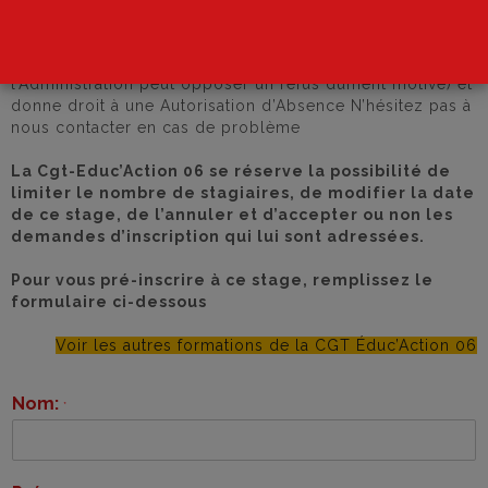
novembre 2026
• La Formation Syndicale est un droit (même si parfois
l’Administration peut opposer un refus dûment motivé) et
donne droit à une Autorisation d’Absence N’hésitez pas à
nous contacter en cas de problème
La Cgt-Educ’Action 06 se réserve la possibilité de
limiter le nombre de stagiaires, de modifier la date
de ce stage, de l’annuler et d’accepter ou non les
demandes d’inscription qui lui sont adressées.
Pour vous pré-inscrire à ce stage, remplissez le
formulaire ci-dessous
Voir les autres formations de la CGT Éduc’Action 06
Nom:
*