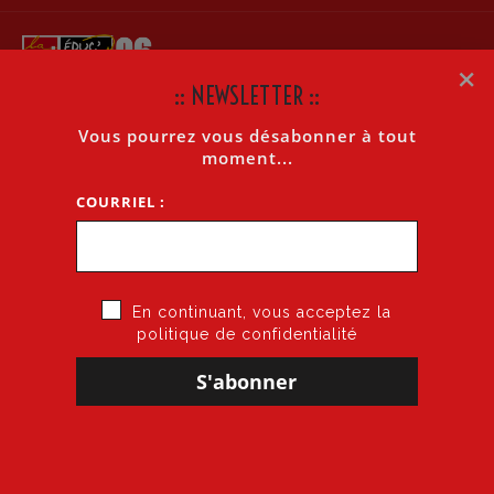
×
:: NEWSLETTER ::
Vous pourrez vous désabonner à tout
STAGES MIN ASH 2026-2027 – CAMPAGNE DE RECUEIL
moment...
DES CANDIDATURES
COURRIEL :
Accueil
»
STAGES MIN ASH 2026-2027 – CAMPAGNE DE RECUEIL DES
CANDIDATURES
En continuant, vous acceptez la
politique de confidentialité
24 juin 2026
par
CGT·Educ 06
dans
Circulaire DASEN
STAGES MIN ASH 2026-2027 – CAMPAGNE DE RECUEIL
DES CANDIDATURES
Deux types de modules de formation d’initiative nationale
sont organisés durant l’année scolaire 2026-2027 :