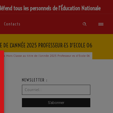
défend tous les personnels de l’Éducation Nationale
Contacts
E DE L’ANNÉE 2025 PROFESSEUR·ES D’ECOLE 06
×
 la Hors Classe au titre de l’année 2025 Professeur·es d’Ecole 06
6
NEWSLETTER :