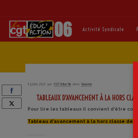
Activité Syndicale
9 juillet 2025
par
CGT·Educ 06
dans
Salaires
TABLEAUX D’AVANCEMENT À LA HORS CLASS
Pour lire les tableaux il convient d’être co
Tableau d’avancement à la hors classe des P