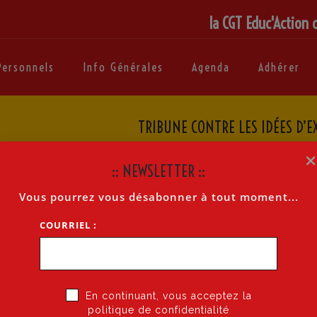
la CGT Educ'Action 
Personnels
Info Générales
Agenda
Adhérer
TRIBUNE CONTRE LES IDÉES D’
Accueil
»
Tri
:: NEWSLETTER ::
Vous pourrez vous désabonner à tout moment...
EXTRÊME DROITE DANS L’ÉDUCATION NATIONALE
COURRIEL :
Par
SABELLE VUILLET
En continuant, vous acceptez la
 générale de la CGT Educ·action
politique de confidentialité