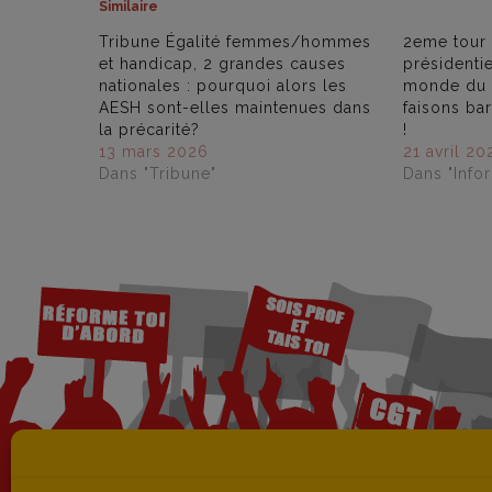
Similaire
Tribune Égalité femmes/hommes
2eme tour 
et handicap, 2 grandes causes
présidentie
nationales : pourquoi alors les
monde du t
AESH sont-elles maintenues dans
faisons bar
la précarité?
!
13 mars 2026
21 avril 20
Dans "Tribune"
Dans "Info