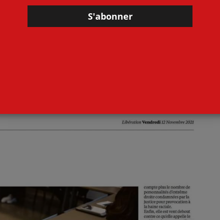
ÉDÉRIC MARCHAND
 général de l’UNSA Éducation
BENOIT TESTE
taire général de la FSU
MAUD VALEGEAS
re féderale de Sud Éducation
s idées les plus hostiles aux valeurs de la République , à la
avail comme dans le débat public.