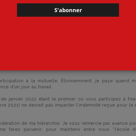
e le jour de carence a bien été imputé, mais pas seulement.
e retenue sur salaire de mes indemnités de direction. Pourtan
 travail de direction. J’ai un jour mensuel de décharge 
r-là n’a pas été impacté par mon absence. Par ailleurs, 
ffectuées pour la direction les jours où je ne bénéficie p
peut pas attendre le jour de décharge) seront ainsi rémuné
n une heure de travail hebdomadaire en temps normal, de
rais ravie de vous faire parvenir le descriptif de mes h
ompter (les dimanches sont-ils payés double?). Dans le
 salaire sur un jour où je n’étais pas censée faire de trava
articipation à la mutuelle. Étonnamment, je paye quand 
ce d’un jour au travail.
e janvier 2022 étant le premier où vous participez à fin
e 2021) ne devrait pas impacter l’indemnité reçue pour le
idération de ma hiérarchie. Je vous remercie par avance po
 ferez parvenir, pour maintenir entre nous “l’école d