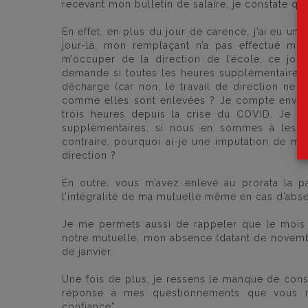
recevant mon bulletin de salaire, je constate qu
En effet, en plus du jour de carence, j’ai eu un
jour-là, mon remplaçant n’a pas effectué mon
m’occuper de la direction de l’école, ce jou
demande si toutes les heures supplémentaires e
décharge (car non, le travail de direction ne 
comme elles sont enlevées ? Je compte enviro
trois heures depuis la crise du COVID. Je se
supplémentaires, si nous en sommes à les c
contraire, pourquoi ai-je une imputation de mon
direction ?
En outre, vous m’avez enlevé au prorata la p
l’intégralité de ma mutuelle même en cas d’absen
Je me permets aussi de rappeler que le mois d
notre mutuelle, mon absence (datant de novembr
de janvier.
Une fois de plus, je ressens le manque de cons
réponse à mes questionnements que vous me
confiance”.