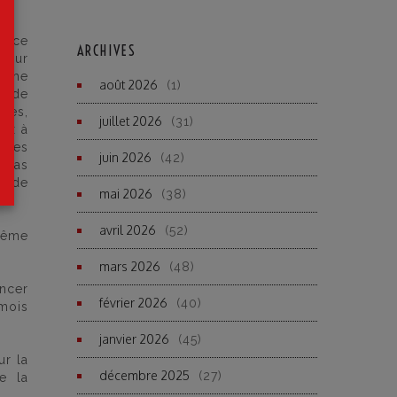
t, ce
ARCHIVES
pour
je me
août 2026
(1)
as de
rées,
juillet 2026
(31)
ux à
eures
juin 2026
(42)
 cas
il de
mai 2026
(38)
avril 2026
(52)
même
mars 2026
(48)
ancer
février 2026
(40)
 mois
janvier 2026
(45)
ur la
décembre 2025
(27)
e la