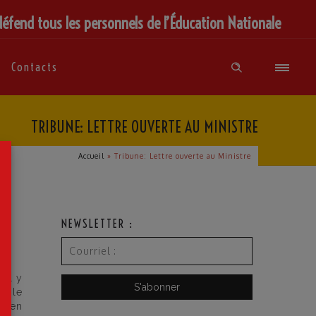
défend tous les personnels de l’Éducation Nationale
Contacts
TRIBUNE: LETTRE OUVERTE AU MINISTRE
×
Accueil
»
Tribune: Lettre ouverte au Ministre
NEWSLETTER :
 il y
école
i, en