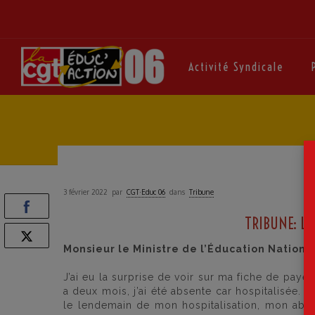
Activité Syndicale
3 février 2022
par
CGT·Educ 06
dans
Tribune
TRIBUNE: L
Monsieur le Ministre de l’Éducation Nationa
J’ai eu la surprise de voir sur ma fiche de paye 
a deux mois, j’ai été absente car hospitalisée. 
le lendemain de mon hospitalisation, mon abse