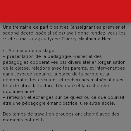
temps d’en finir avec l’école actuelle et d’avancer
vers un projet de société émancipateur. Une autre
école est possible”.
Une trentaine de participant·es (enseignant·es premier et
second degré, spécialisé·es) avait donc rendez-vous les
11 et 12 mai 2023 au lycée Thierry Maulnier à Nice.
Au menu de ce stage :
– présentation de la pédagogie Freinet et des
pédagogies coopératives par divers atelier (organisation
de la classe, relations avec les parents, et intervenant·es
dans l’espace scolaire, la place de la parole et la
démocratie, les créations et recherches mathématiques,
le texte libre, la lecture, l’écriture et la recherche
documentaire) ;
– réflexion et échanges sur ce qu’est ou ce que pourrait
être une pédagogie émancipatrice, une autre école.
Des temps de travail en groupes ont alterné avec des
moments collectifs.