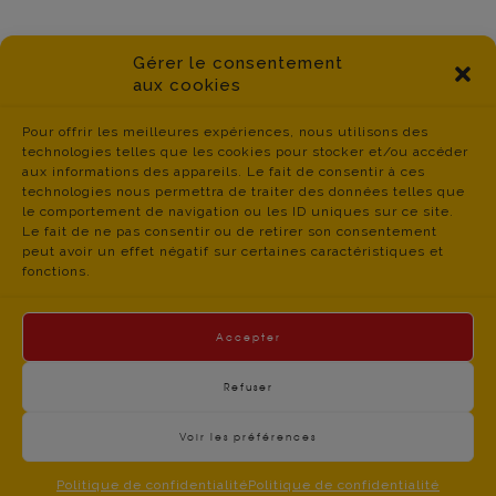
Gérer le consentement
aux cookies
Pour offrir les meilleures expériences, nous utilisons des
technologies telles que les cookies pour stocker et/ou accéder
aux informations des appareils. Le fait de consentir à ces
technologies nous permettra de traiter des données telles que
le comportement de navigation ou les ID uniques sur ce site.
Le fait de ne pas consentir ou de retirer son consentement
peut avoir un effet négatif sur certaines caractéristiques et
fonctions.
Accepter
Refuser
Voir les préférences
contact du
Politique de Confidentialité
- © CGT Educ 06 -
CGT Educ’Action 06 – 34 boulevard Jean JAURES –
Politique de confidentialité
Politique de confidentialité