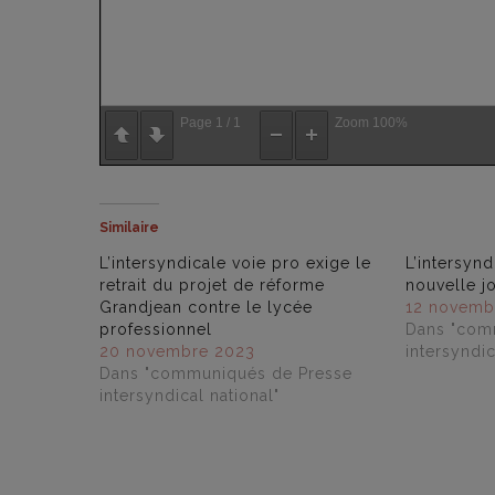
Page
1
/
1
Zoom
100%
Similaire
L’intersyndicale voie pro exige le
L’intersynd
retrait du projet de réforme
nouvelle j
Grandjean contre le lycée
12 novemb
professionnel
Dans "com
20 novembre 2023
intersyndic
Dans "communiqués de Presse
intersyndical national"