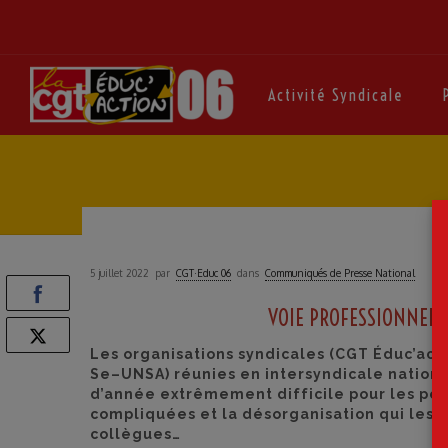
Activité Syndicale
5 juillet 2022
par
CGT·Educ 06
dans
Communiqués de Presse National
VOIE PROFESSIONNELL
Les organisations syndicales (
CGT
É
duc’act
Se
–
UNSA
) réunies en intersyndicale nation
d’année extrêmement difficile pour les pe
compliquées et la désorganisation qui les
collègues…