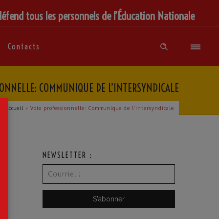
défend tous les personnels de l’Éducation Nationale
Contacts
IONNELLE: COMMUNIQUE DE L’INTERSYNDICALE
×
Accueil
»
Voie professionnelle: Communique de l’intersyndicale
NEWSLETTER :
n
,