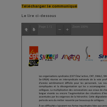
Télécharger le communiqué
Le lire ci-dessous
Page
1
/
1
Zoom
100%